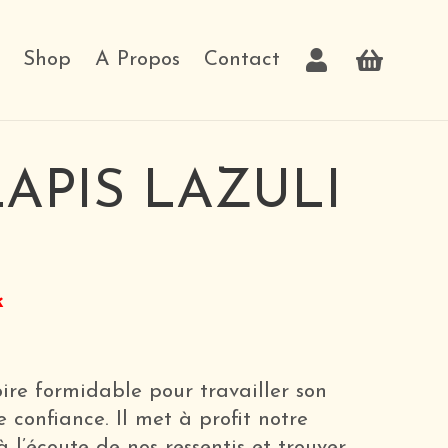
Shop
A Propos
Contact
APIS LAZULI
k
oire formidable pour travailler son
e confiance. Il met à profit notre
 l’écoute de nos ressentis et trouver