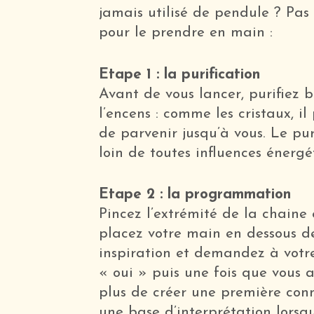
jamais utilisé de pendule ? Pas
pour le prendre en main :
Etape 1 : la purification
Avant de vous lancer, purifiez 
l’encens : comme les cristaux, i
de parvenir jusqu’à vous. Le pu
loin de toutes influences énergé
Etape 2 : la programmation
Pincez l’extrémité de la chaine 
placez votre main en dessous d
inspiration et demandez à votr
« oui » puis une fois que vous a
plus de créer une première conn
une base d’interprétation lorsq