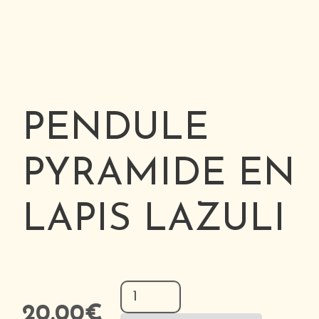
PENDULE
PYRAMIDE EN
LAPIS LAZULI
quantité
de
20.00
€