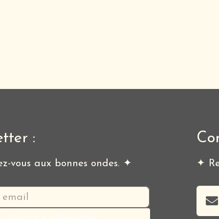
tter :
Co
z-vous aux bonnes ondes. ✦
✦ Re