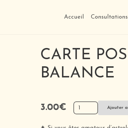
Accueil
Consultations
CARTE POS
BALANCE
quantité
3.00
€
Ajouter a
de
Carte
✦ Si vous êtes amateur d’astrol