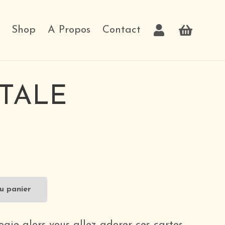
Shop
A Propos
Contact
TALE
u panier
ogie alors vous allez adorer ces cartes