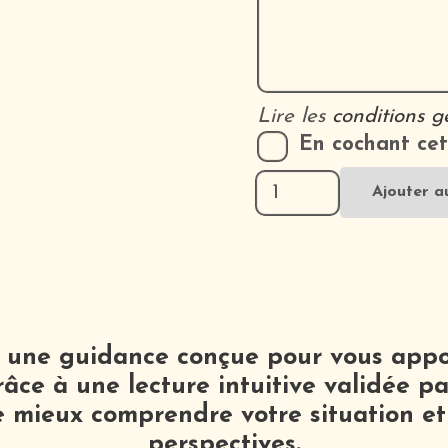
Lire les
conditions g
En cochant cet
quantité
Ajouter a
de
QUESTION
✦
RÉPONSE
 une guidance conçue pour vous appor
râce à une lecture intuitive validée pa
 mieux comprendre votre situation et 
perspectives.