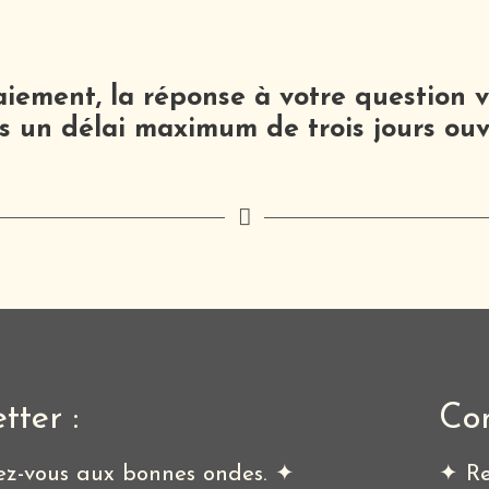
aiement, la réponse à votre question v
s un délai maximum de trois jours ouv
tter :
Co
z-vous aux bonnes ondes. ✦
✦ Re