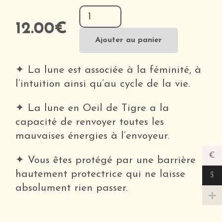
quantité
de
12.00
€
Lune
Ajouter au panier
en
Œil
✦ La lune est associée à la féminité, à
de
l’intuition ainsi qu’au cycle de la vie.
Tigre
✦ La lune en Oeil de Tigre a la
capacité de renvoyer toutes les
mauvaises énergies à l’envoyeur.
€
✦ Vous êtes protégé par une barrière
hautement protectrice qui ne laisse
$
absolument rien passer.