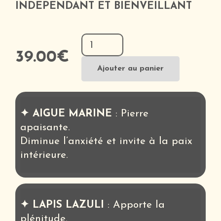
INDEPENDANT ET BIENVEILLANT
quantité
de
39.00
€
Kit
Ajouter au panier
Astro
Verseau
✦ AIGUE MARINE
: Pierre
apaisante.
Diminue l’anxiété et invite à la paix
intérieure.
✦ LAPIS LAZULI
: Apporte la
plénitude.