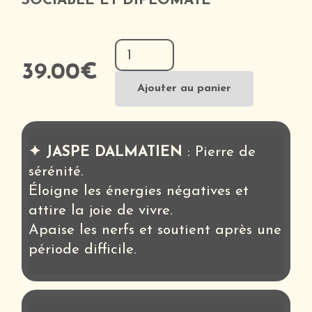
SOCIABLE ET DIPLOMATE
quantité
de
39.00
€
Kit
Ajouter au panier
Astro
Balance
✦ JASPE DALMATIEN
: Pierre de
sérénité.
Éloigne les énergies négatives et
attire la joie de vivre.
Apaise les nerfs et soutient après une
période difficile.