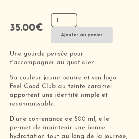
quantité
de
35.00
€
Gourde
Ajouter au panier
500
ml
Une gourde pensée pour
—
t’accompagner au quotidien.
Feel
Sa couleur jaune beurre et son logo
Good
Feel Good Club au teinte caramel
Club
apportent une identité simple et
reconnaissable.
D’une contenance de 500 ml, elle
permet de maintenir une bonne
hydratation tout au long de la journée,