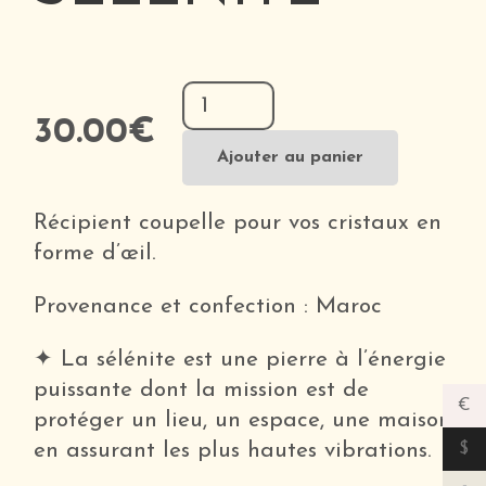
quantité
de
30.00
€
Coupelle
Ajouter au panier
Œil
en
Récipient coupelle pour vos cristaux en
Sélénite
forme d’œil.
Provenance et confection : Maroc
✦ La sélénite est une pierre à l’énergie
puissante dont la mission est de
€
protéger un lieu, un espace, une maison
en assurant les plus hautes vibrations.
$